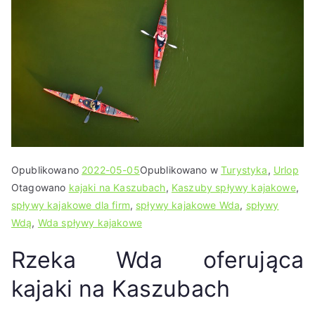
Opublikowano
2022-05-05
Opublikowano w
Turystyka
,
Urlop
Otagowano
kajaki na Kaszubach
,
Kaszuby spływy kajakowe
,
spływy kajakowe dla firm
,
spływy kajakowe Wda
,
spływy
Wdą
,
Wda spływy kajakowe
Rzeka Wda oferująca
kajaki na Kaszubach