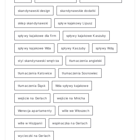
skandynawski design
skandynawskie dodatki
sklep skandynawski
spływ kajakowy Lipusz
spływy kajakowe dla firm
spływy kajakowe Kaszuby
spływy kajakowe Wda
spływy Kaszuby
spływy Wdą
styl skandynawski wnętrza
tłumaczenia angielski
tłumaczenia Katowice
tłumaczenia Sosnowiec
tłumaczenia Śląsk
Wda spływy kajakowe
wejście na Gerlach
wejście na Mnicha
Wenecja apartamenty
wille we Włoszech
wille w Hiszpanii
wspinaczka na Gerlach
wycieczki na Gerlach