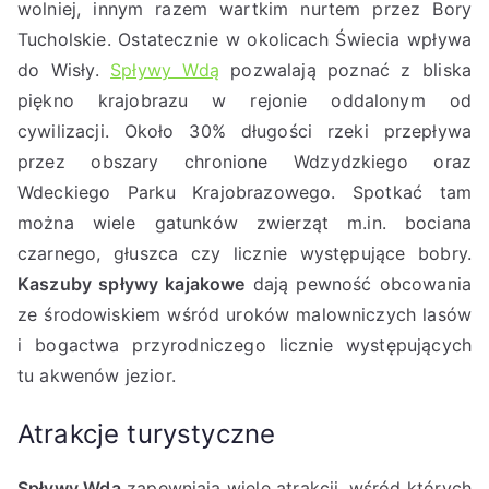
wolniej, innym razem wartkim nurtem przez Bory
Tucholskie. Ostatecznie w okolicach Świecia wpływa
do Wisły.
Spływy Wdą
pozwalają poznać z bliska
piękno krajobrazu w rejonie oddalonym od
cywilizacji. Około 30% długości rzeki przepływa
przez obszary chronione Wdzydzkiego oraz
Wdeckiego Parku Krajobrazowego. Spotkać tam
można wiele gatunków zwierząt m.in. bociana
czarnego, głuszca czy licznie występujące bobry.
Kaszuby spływy kajakowe
dają pewność obcowania
ze środowiskiem wśród uroków malowniczych lasów
i bogactwa przyrodniczego licznie występujących
tu akwenów jezior.
Atrakcje turystyczne
Spływy Wdą
zapewniają wiele atrakcji, wśród których