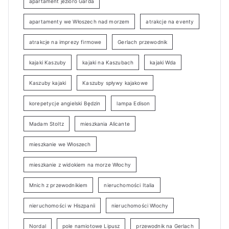
apartament jezioro Garda
apartamenty we Włoszech nad morzem
atrakcje na eventy
atrakcje na imprezy firmowe
Gerlach przewodnik
kajaki Kaszuby
kajaki na Kaszubach
kajaki Wda
Kaszuby kajaki
Kaszuby spływy kajakowe
korepetycje angielski Będzin
lampa Edison
Madam Stoltz
mieszkania Alicante
mieszkanie we Włoszech
mieszkanie z widokiem na morze Włochy
Mnich z przewodnikiem
nieruchomości Italia
nieruchomości w Hiszpanii
nieruchomości Włochy
Nordal
pole namiotowe Lipusz
przewodnik na Gerlach