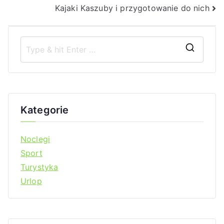
Kajaki Kaszuby i przygotowanie do nich
wpisu
S
z
u
k
Kategorie
a
j
Noclegi
d
Sport
l
Turystyka
a
Urlop
: