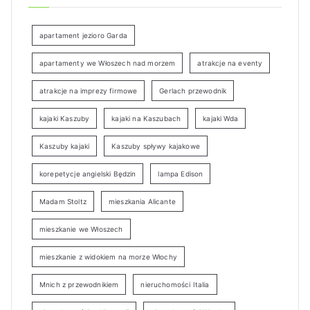
apartament jezioro Garda
apartamenty we Włoszech nad morzem
atrakcje na eventy
atrakcje na imprezy firmowe
Gerlach przewodnik
kajaki Kaszuby
kajaki na Kaszubach
kajaki Wda
Kaszuby kajaki
Kaszuby spływy kajakowe
korepetycje angielski Będzin
lampa Edison
Madam Stoltz
mieszkania Alicante
mieszkanie we Włoszech
mieszkanie z widokiem na morze Włochy
Mnich z przewodnikiem
nieruchomości Italia