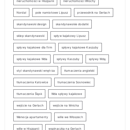
nieruchomości w Hiszpanii
nieruchomości Włochy
Nordal
pole namiotowe Lipusz
przewodnik na Gerlach
skandynawski design
skandynawskie dodatki
sklep skandynawski
spływ kajakowy Lipusz
spływy kajakowe dla firm
spływy kajakowe Kaszuby
spływy kajakowe Wda
spływy Kaszuby
spływy Wdą
styl skandynawski wnętrza
tłumaczenia angielski
tłumaczenia Katowice
tłumaczenia Sosnowiec
tłumaczenia Śląsk
Wda spływy kajakowe
wejście na Gerlach
wejście na Mnicha
Wenecja apartamenty
wille we Włoszech
wille w Hiszpanii
wspinaczka na Gerlach