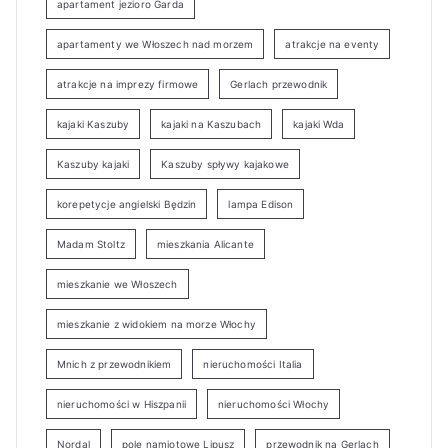
apartament jezioro Garda
apartamenty we Włoszech nad morzem
atrakcje na eventy
atrakcje na imprezy firmowe
Gerlach przewodnik
kajaki Kaszuby
kajaki na Kaszubach
kajaki Wda
Kaszuby kajaki
Kaszuby spływy kajakowe
korepetycje angielski Będzin
lampa Edison
Madam Stoltz
mieszkania Alicante
mieszkanie we Włoszech
mieszkanie z widokiem na morze Włochy
Mnich z przewodnikiem
nieruchomości Italia
nieruchomości w Hiszpanii
nieruchomości Włochy
Nordal
pole namiotowe Lipusz
przewodnik na Gerlach