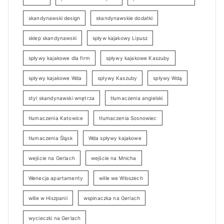
skandynawski design
skandynawskie dodatki
sklep skandynawski
spływ kajakowy Lipusz
spływy kajakowe dla firm
spływy kajakowe Kaszuby
spływy kajakowe Wda
spływy Kaszuby
spływy Wdą
styl skandynawski wnętrza
tłumaczenia angielski
tłumaczenia Katowice
tłumaczenia Sosnowiec
tłumaczenia Śląsk
Wda spływy kajakowe
wejście na Gerlach
wejście na Mnicha
Wenecja apartamenty
wille we Włoszech
wille w Hiszpanii
wspinaczka na Gerlach
wycieczki na Gerlach