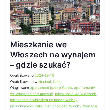
Mieszkanie we
Włoszech na wynajem
– gdzie szukać?
Opublikowano
2024-12-16
Opublikowano w
Noclegi
,
Urlop
Otagowano
apartament jezioro Garda
,
apartamenty
we Włoszech nad morzem
,
mieszkanie we Włoszech
,
mieszkanie z widokiem na morze Włochy
,
nieruchomości Italia
,
nieruchomości Włochy
,
Wenecja