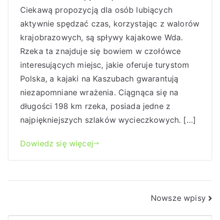
Ciekawą propozycją dla osób lubiących
aktywnie spędzać czas, korzystając z walorów
krajobrazowych, są spływy kajakowe Wda.
Rzeka ta znajduje się bowiem w czołówce
interesujących miejsc, jakie oferuje turystom
Polska, a kajaki na Kaszubach gwarantują
niezapomniane wrażenia. Ciągnąca się na
długości 198 km rzeka, posiada jedne z
najpiękniejszych szlaków wycieczkowych. […]
Dowiedz się więcej
Nawigacja
Nowsze wpisy