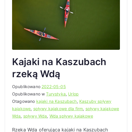
Kajaki na Kaszubach
rzeką Wdą
Opublikowano
2022-05-05
Opublikowano w
Turystyka
,
Urlop
Otagowano
kajaki na Kaszubach
,
Kaszuby spływy
kajakowe
,
spływy kajakowe dla firm
,
spływy kajakowe
Wda
,
spływy Wdą
,
Wda spływy kajakowe
Rzeka Wda oferująca kajaki na Kaszubach