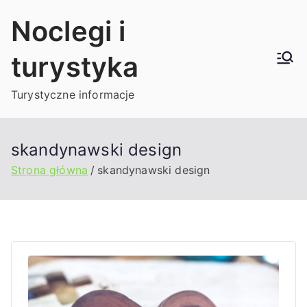
Przejdź
Noclegi i
do
treści
turystyka
Turystyczne informacje
skandynawski design
Strona główna
skandynawski design