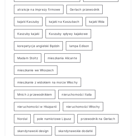
atrakcje na imprezy firmowe
Gerlach przewodnik
kajaki Kaszuby
kajaki na Kaszubach
kajaki Wda
Kaszuby kajaki
Kaszuby spływy kajakowe
korepetycje angielski Będzin
lampa Edison
Madam Stoltz
mieszkania Alicante
mieszkanie we Włoszech
mieszkanie z widokiem na morze Włochy
Mnich z przewodnikiem
nieruchomości Italia
nieruchomości w Hiszpanii
nieruchomości Włochy
Nordal
pole namiotowe Lipusz
przewodnik na Gerlach
skandynawski design
skandynawskie dodatki