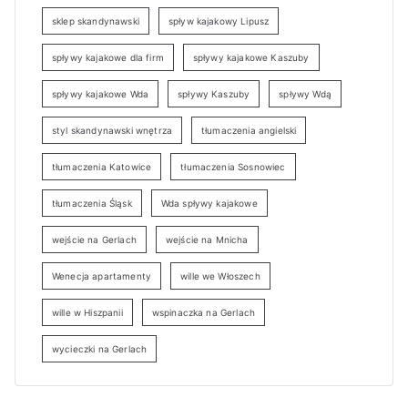
sklep skandynawski
spływ kajakowy Lipusz
spływy kajakowe dla firm
spływy kajakowe Kaszuby
spływy kajakowe Wda
spływy Kaszuby
spływy Wdą
styl skandynawski wnętrza
tłumaczenia angielski
tłumaczenia Katowice
tłumaczenia Sosnowiec
tłumaczenia Śląsk
Wda spływy kajakowe
wejście na Gerlach
wejście na Mnicha
Wenecja apartamenty
wille we Włoszech
wille w Hiszpanii
wspinaczka na Gerlach
wycieczki na Gerlach